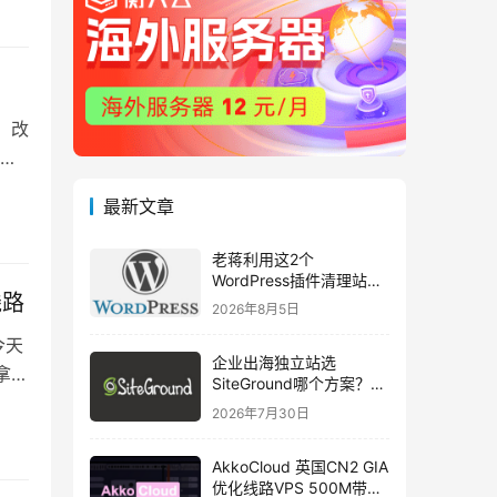
，改
付优
最新文章
老蒋利用这2个
WordPress插件清理站点
线路
多余图片和数据库垃圾优
2026年8月5日
化
今天
企业出海独立站选
拿他
SiteGround哪个方案？
Web Hosting 对比
2026年7月30日
Hosting for WordPress
AkkoCloud 英国CN2 GIA
优化线路VPS 500M带宽