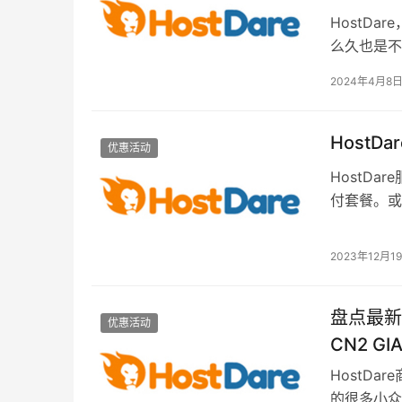
HostD
么久也是不
新增日本软
2024年4月8
HostD
优惠活动
HostD
付套餐。或
蒋也有介绍到
2023年12月1
盘点最新H
优惠活动
CN2 G
HostD
的很多小众