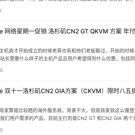
有提供洛杉矶CN2 GT…
日
are 网络星期一促销 洛杉矶CN2 GT QKVM 方案 年
are 主机商才开始成立的时候老蒋也有和他们老板聊过，开始的时候
站长需要什么样子的主机产品且用户希望得到什么优惠，包括同
些。于是他会针对这些特点和…
9日
are 双十一洛杉矶CN2 GIA方案（CKVM）限时八五
are 商家算是比较稳的海外服务商，背景不大，但是商家就这么慢悠
我们用户需求的产品，目前主打的是CN2 GT 和CN2 GIA 两个
十一活动，商家…
0日