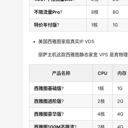
不限流量Pro
?
8核
8G
特价年付版
?
1核
1G
美国西雅图家庭真实IP VDS
丽萨主机这款西雅图静态家宽 VPS 是真物
产品名称
CPU
内存
西雅图基础版
?
1核
1G
西雅图进阶版
?
2核
2G
西雅图豪华版
?
4核
4G
西雅图100M不限流
?
2核
4G