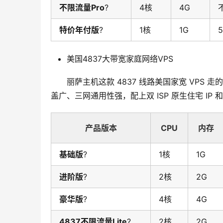
不限流量Pro
?
4核
4G
特价年付版
?
1核
1G
美国4837大带宽家庭网络VPS
丽萨主机这款 4837 线路美国家宽 VPS 走
盖广、三网通用性强，配上双 ISP 原生住宅 I
产品版本
CPU
内存
基础版
?
1核
1G
进阶版
?
2核
2G
豪华版
?
4核
4G
4837不限流量Lite
?
2核
2G