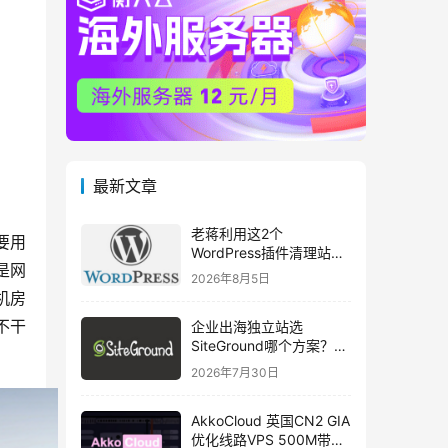
最新文章
老蒋利用这2个
要用
WordPress插件清理站点
是网
多余图片和数据库垃圾优
2026年8月5日
化
房 
不干
企业出海独立站选
SiteGround哪个方案？
Web Hosting 对比
2026年7月30日
Hosting for WordPress
AkkoCloud 英国CN2 GIA
优化线路VPS 500M带宽